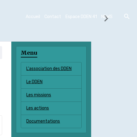
Accueil
Contact
Espace DDEN 41
NEWS
Menu
L'association des DDEN
Le DDEN
Les missions
Les actions
Documentations