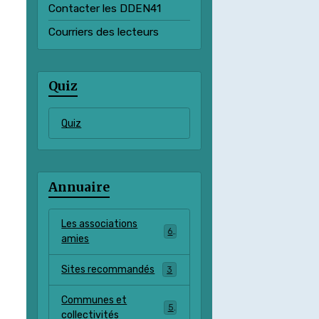
Contacter les DDEN41
Courriers des lecteurs
Quiz
Quiz
Annuaire
Les associations
6
amies
Sites recommandés
3
Communes et
5
collectivités