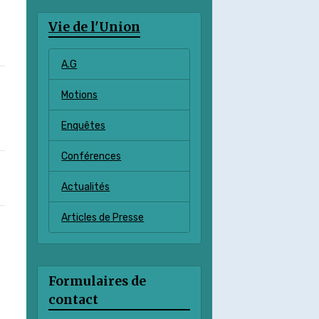
Vie de l'Union
A.G
Motions
Enquêtes
Conférences
Actualités
Articles de Presse
Formulaires de
contact